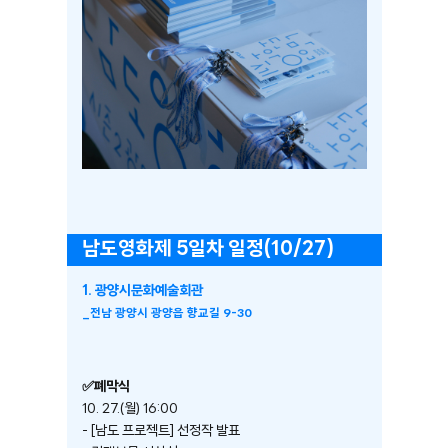
남도영화제 5일차 일정(10/27)
1. 광양시문화예술회관
_전남
광양시 광양읍 향교길 9-30
✅폐막식
10. 27.(월) 16:00
- [남도 프로젝트] 선정작 발표