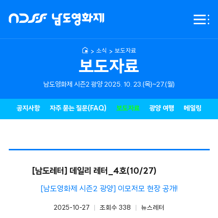
NDFF
전체
-
메뉴
남도영화제
시즌2
소식
보도자료
광양
보도자료
남도영화제 시즌2 광양 2025. 10. 23.(목)~27.(월)
공지사항
자주 묻는 질문(FAQ)
보도자료
광양 여행
메일링
[남도레터] 데일리 레터_4호(10/27)
[남도영화제 시즌2 광양] 이모저모 현장 공개!
2025-10-27
조회수 338
뉴스레터
작성일
카테고리