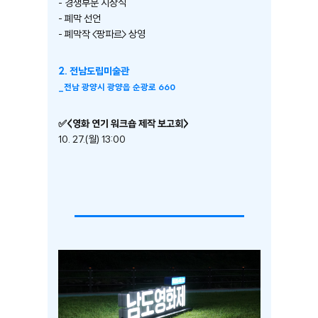
- 경쟁부문 시상식
- 폐막 선언
- 폐막작 <팡파르> 상영
2. 전남도립미술관
_
전남 광양시 광양읍 순광로 660
✅<영화 연기 워크숍 제작 보고회>
10. 27.(월) 13:00