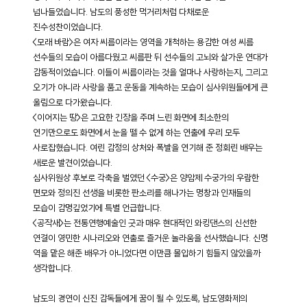
넘나들었습니다. 남도의 풍성한 먹거리처럼 다채로운
진수성찬이었습니다.
<모래 바람>은 여자 씨름이라는 영역을 개척하는 용감한 여성 씨름
선수들의 모습이 아름다웠고 씨름판 뒤 선수들의 고뇌와 살가운 연대가
감동적이었습니다. 이들이 씨름이라는 것을 얼마나 사랑하는지, 그리고
오기가 아니라 사랑을 품고 운동을 계속하는 모습이 심사위원들에게 큰
울림으로 다가왔습니다.
<이어지는 땅>은 고요한 긴장을 주며 느린 화면에 최소한의
연기만으로도 화면에서 눈을 뗄 수 없게 하는 연출에 우리 모두
사로잡혔습니다. 여린 감정의 상처와 폭발을 연기해 준 정회린 배우는
새로운 발견이었습니다.
심사위원상 후보로 각축을 벌였던 <수궁>은 양암제 수궁가의 우람한
면모와 정의진 선생을 비롯한 판소리를 해나가는 명창과 인재들의
모습이 감명깊었기에 특별 언급합니다.
<공작새>는 전통연행예술인 굿과 매우 현대적인 와킹댄스의 신선한
연결이 영민한 시나리오와 연출로 즐거운 놀라움을 선사했습니다. 신명
역을 맡은 해준 배우가 아니었다면 이만큼 몰입하기 힘들지 않았을까
생각합니다.
남도의 경연이 신진 감독들에게 꿈이 될 수 있도록, 남도영화제의