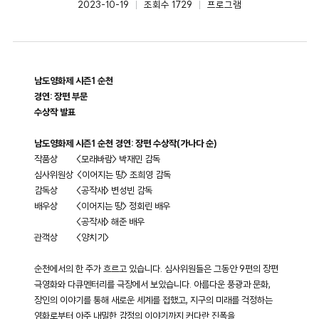
2023-10-19
조회수 1729
프로그램
작성일
카테고리
남도영화제 시즌1 순천
경연: 장편 부문
수상작 발표
남도영화제 시즌1 순천 경연: 장편 수상작(가나다 순)
작품상 <모래바람> 박재민 감독
심사위원상 <이어지는 땅> 조희영 감독
감독상 <공작새> 변성빈 감독
배우상 <이어지는 땅> 정회린 배우
<공작새> 해준 배우
관객상 <양치기>
순천에서의 한 주가 흐르고 있습니다. 심사위원들은 그동안 9편의 장편
극영화와 다큐멘터리를 극장에서 보았습니다. 아름다운 풍광과 문화,
장인의 이야기를 통해 새로운 세계를 접했고, 지구의 미래를 걱정하는
영화로부터 아주 내밀한 감정의 이야기까지 커다란 진폭을