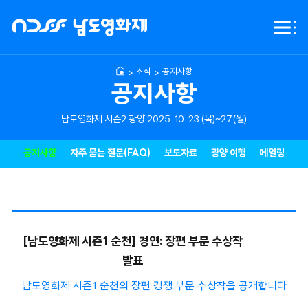
NDFF
전체
-
메뉴
남도영화제
시즌2
소식
공지사항
광양
공지사항
남도영화제 시즌2 광양 2025. 10. 23.(목)~27.(월)
공지사항
자주 묻는 질문(FAQ)
보도자료
광양 여행
메일링
[남도영화제 시즌1 순천] 경연: 장편 부문 수상작
발표
남도영화제 시즌1 순천의 장편 경쟁 부문 수상작을 공개합니다