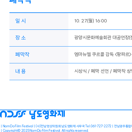
폐막식
일 시
10. 27.(월) 16:00
장 소
광양시문화예술회관 대공연장(전
폐막작
엠마뉴엘 쿠르콜 감독 <팡파르>
내 용
시상식 / 폐막 선언 / 폐막작 상
NamDo Film Festival
(사)전남영상위원회 남도영화제 사무국 Tel.061-727-2272
전남광주통합특
Copyright© 2025 NamDo Film Festival. All rights reserved.