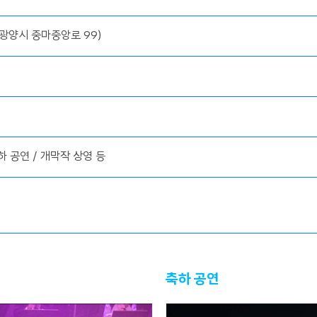
광양시 중마중앙로 99)
하 공연 / 개막작 상영 등
축하 공연