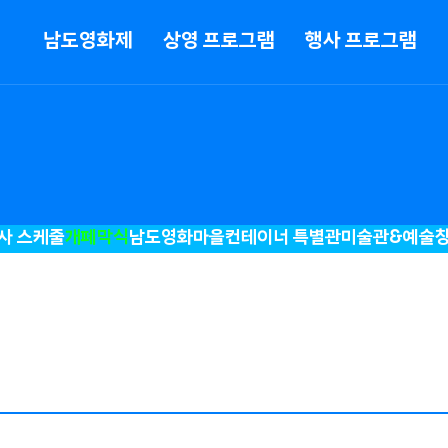
메뉴
남도영화제
상영 프로그램
행사 프로그램
사 스케줄
개폐막식
남도영화마을
컨테이너 특별관
미술관&예술