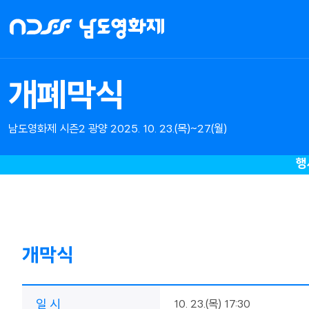
NDFF
-
남도영화제
시즌2
개폐막식
광양
남도영화제 시즌2 광양 2025. 10. 23.(목)~27.(월)
행
개막식
일 시
10. 23.(목) 17:30