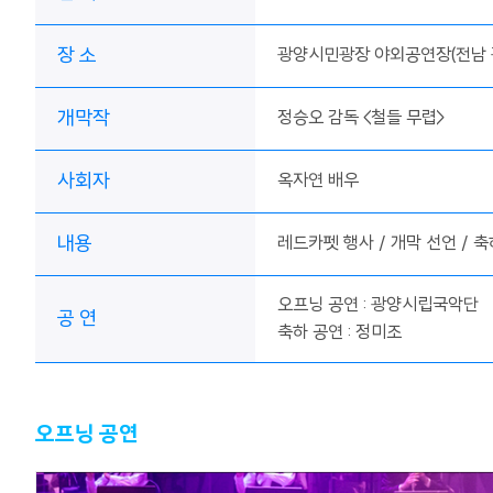
장 소
광양시민광장 야외공연장(전남 
개막작
정승오 감독 <철들 무렵>
사회자
옥자연 배우
내용
레드카펫 행사 / 개막 선언 / 축
오프닝 공연 : 광양시립국악단
공 연
축하 공연 : 정미조
오프닝 공연