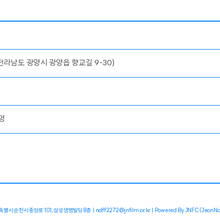
라남도 광양시 광양읍 향교길 9-30)
영
별시 순천시 중앙로 101, 삼성생명빌딩 8층
ndff2272@jnfilm.or.kr
Powered By JNFC (JeonN