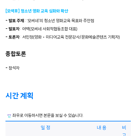
[모색Ⅲ] 청소년 영화 교육 심화와 확산
발표 주제
: ‘모씨네’의 청소년 영화교육 목표와 주안점
발표자
: 여백(모씨네 사회적협동조합 대표)
토론자
: 서민정(영화‧미디어교육 전문강사/문화예술콘텐츠 기획자)
종합토론
참석자
시간 계획
좌우로 이동하시면 본문을 보실 수 있습니다.
일 정
내 용
비
고