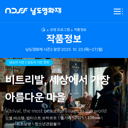
NDFF
전체
-
메뉴
남도영화제
시즌2
상영 프로그램
작품정보
광양
작품정보
남도영화제 시즌2 광양 2025. 10. 23.(목)~27.(월)
남도의 시선 > 남도의 시선 장편
비트리발, 세상에서 가장
아름다운 마을
Vitrival, the most beautiful village in the world
노엘 바스탱, 밥티스트 보하르트 \ 벨기에 \ 2025 \ 109min \
아시아최초상영 \ 청소년관람불가